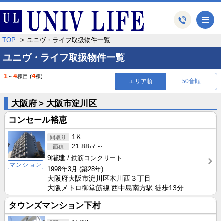
メ
TOP
ユニヴ・ライフ取扱物件一覧
ユニヴ・ライフ取扱物件一覧
1
4
4
～
棟目
(
棟)
エリア順
50音順
大阪府 > 大阪市淀川区
コンセール裕恵
1Ｋ
21.88㎡～
9階建
鉄筋コンクリート
マンション
1998年3月
(築28年)
大阪府大阪市淀川区木川西３丁目
大阪メトロ御堂筋線 西中島南方駅 徒歩13分
タウンズマンション下村