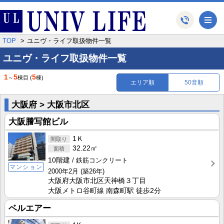
メ
TOP
ユニヴ・ライフ取扱物件一覧
ユニヴ・ライフ取扱物件一覧
1
5
5
～
棟目
(
棟)
エリア順
50音順
大阪府 > 大阪市北区
大阪謄写館ビル
1Ｋ
32.22㎡
10階建
鉄筋コンクリート
マンション
2000年2月
(築26年)
大阪府大阪市北区天神橋３丁目
大阪メトロ谷町線 南森町駅 徒歩2分
ベルエアー