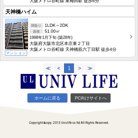
大阪メトロ谷町線 東梅田駅 徒歩6分
天神橋ハイム
1LDK～2DK
51.00㎡
1998年1月下旬
(築28年)
大阪府大阪市北区本庄東２丁目
大阪メトロ谷町線 天神橋筋六丁目駅 徒歩4分
マンション
≪
<
1
>
≫
ホームに戻る
PC向けサイトへ
Copyright &copy; 2013 Univlife co.ltd All Rights Reserved.